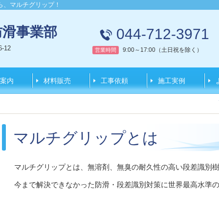
ら、マルチグリップ！
防滑事業部
044-712-3971
-12
9:00～17:00（土日祝を除く）
営業時間
案内
材料販売
工事依頼
施工実例
マルチグリップとは
マルチグリップとは、無溶剤、無臭の耐久性の高い段差識別
今まで解決できなかった防滑・段差識別対策に
世界最高水準