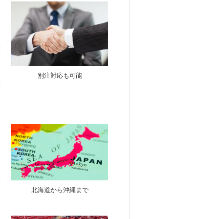
。
理
関
ま
別注対応も可能
注
海
工
北海道から沖縄まで