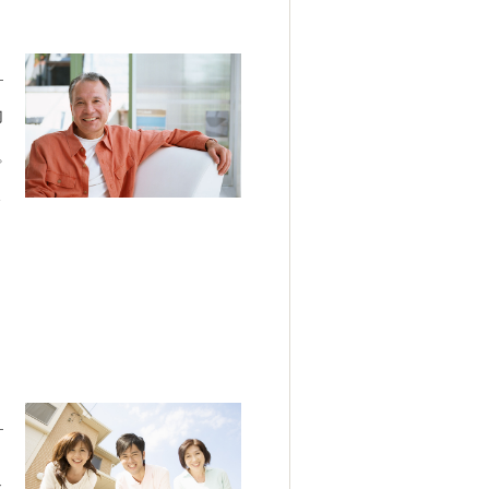
内
用
プ
久
ド
に