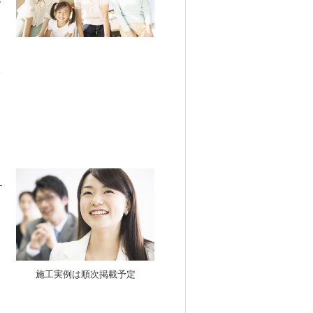
が
、
明
検
施工実例は順次掲載予定